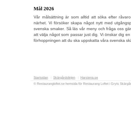
Mål 2026
Vår målsättning är som alltid att söka efter råvar
närhet. Vi försöker skapa något nytt med utgångsp
svenska smaker. Så läs vår meny och fråga oss gärn
att välja något som passar just dig. Vi önskar dig e
förhoppningen att du ska uppskatta våra svenska s
Startsidan
|
Skärgårdslinjen
|
Harstena.se
© Restaurangloftet.se hemsida för Restaurang Loftet i Gryts Skärgår