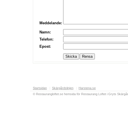
Meddelande:
Namn:
Telefon:
Epost:
Startsidan
|
Skärgårdslinjen
|
Harstena.se
© Restaurangloftet.se hemsida för Restaurang Loftet i Gryts Skärgår